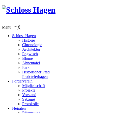
Menu
≡
╳
Schloss Hagen
Historie
Chronologie
Architektur
Pogwisch
Blome
Ahnentafel
Park
Historischer Pfad
Probsteierhagen
Förderverein
Mitgliedschaft
Projekte
Vorstand
Satzung
Protokolle
Heiraten
Räume und