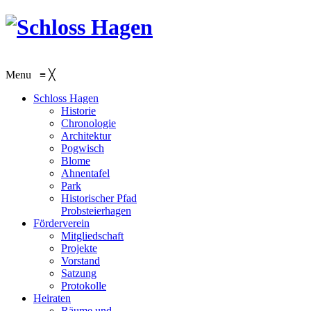
Menu
≡
╳
Schloss Hagen
Historie
Chronologie
Architektur
Pogwisch
Blome
Ahnentafel
Park
Historischer Pfad
Probsteierhagen
Förderverein
Mitgliedschaft
Projekte
Vorstand
Satzung
Protokolle
Heiraten
Räume und