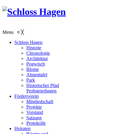
Menu
≡
╳
Schloss Hagen
Historie
Chronologie
Architektur
Pogwisch
Blome
Ahnentafel
Park
Historischer Pfad
Probsteierhagen
Förderverein
Mitgliedschaft
Projekte
Vorstand
Satzung
Protokolle
Heiraten
Räume und