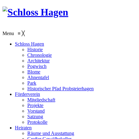
Menu
≡
╳
Schloss Hagen
Historie
Chronologie
Architektur
Pogwisch
Blome
Ahnentafel
Park
Historischer Pfad Probsteierhagen
Förderverein
Mitgliedschaft
Projekte
Vorstand
Satzung
Protokolle
Heiraten
Räume und Ausstattung
Großer Gewölbekeller