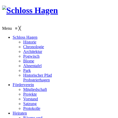
Menu
≡
╳
Schloss Hagen
Historie
Chronologie
Architektur
Pogwisch
Blome
Ahnentafel
Park
Historischer Pfad
Probsteierhagen
Förderverein
Mitgliedschaft
Projekte
Vorstand
Satzung
Protokolle
Heiraten
Räume und